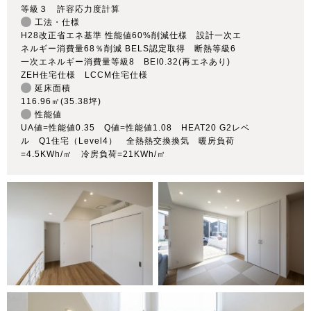
等級３ 許容応力度計算
工法・仕様
H28改正省エネ基準 性能値60%削減仕様 設計一次エ
ネルギー消費量68％削減 BELS認定取得 断熱等級6
一次エネルギー消費量等級8 BEI0.32(再エネあり)
ZEH住宅仕様 LCCM住宅仕様
延床面積
116.96㎡(35.38坪)
性能値
UA値=性能値0.35 Q値=性能値1.08 HEAT20 G2レベ
ル Q1住宅（Level4） 全熱熱交換換気 暖房負荷
=4.5KWh/㎡ 冷房負荷=21KWh/㎡