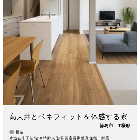
高天井とベネフィットを体感する家
徳島市 T様邸
構造
木造在来工法/省令準耐火仕様/認定長期優良住宅 耐震