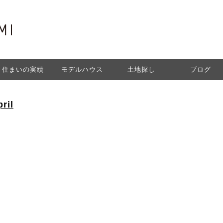
住まいの実績
モデルハウス
土地探し
ブログ
ril