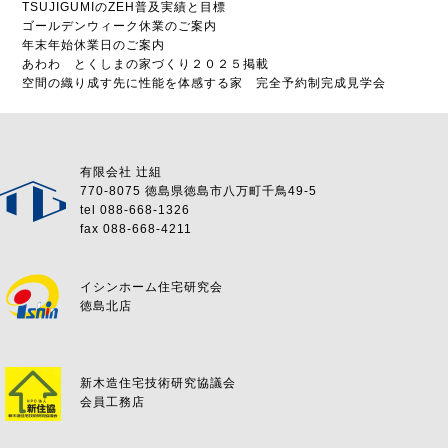
TSUJIGUMIのZEH普及実績と目標
ゴールデンウィーク休業のご案内
年末年始休業日のご案内
あわわ とくしまの家づくり２０２５掲載
空間の織り成す先に性能を体感する家 完全予約制完成見学会
有限会社 辻組
770-8075 徳島県徳島市八万町千鳥49-5
tel 088-668-1326
fax 088-668-4211
イシンホーム住宅研究会
徳島北店
新木造住宅技術研究協議会
会員工務店